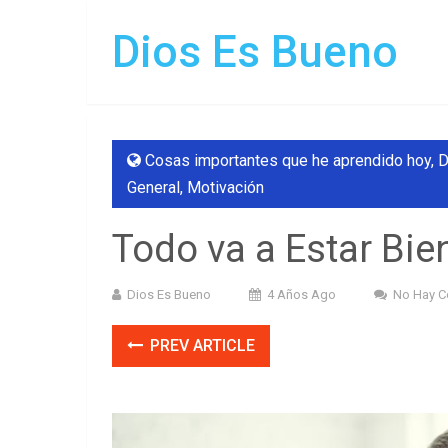
Dios Es Bueno
Cosas importantes que he aprendido hoy
,
D
General
,
Motivación
Todo va a Estar Bie
Dios Es Bueno
4 Años Ago
No Hay C
PREV ARTICLE