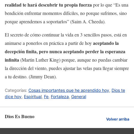
realidad te hará descubrir tu propia fuerza
por lo que “Es una
bendición enfrentar momentos difíciles, no porque sufrimos, sino
porque aprendemos a soportarlos” (Saim A. Cheeda).
El secreto de cómo continuar la vida en 3 sencillos pasos, está en
aceptando la
animarse a ponerlos en práctica a partir de hoy
decepción finita, pero nunca aceptando perder la esperanza
infinita
(Martin Luther King) porque, aunque no puedas cambiar
la dirección del viento, puedes ajustar las velas para llegar siempre
a tu destino. (Jimmy Dean).
Categorías:
Cosas importantes que he aprendido hoy
,
Dios te
dice hoy
,
Espiritual
,
Fe
,
Fortaleza
,
General
Dios Es Bueno
Volver arriba