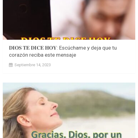
𝐃𝐈𝐎𝐒 𝐓𝐄 𝐃𝐈𝐂𝐄 𝐇𝐎𝐘: Escúchame y deja que tu
corazón reciba este mensaje
Septiembre 14, 2023